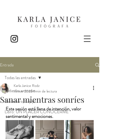
Entrada
Todas las entradas
Karla Janice Rodz
Todas las entradas
16 nov 2023
1 min de lectura
Sanar mientras sonríes
Mi camara, tu y yo...
Esta sesión está llena de intención, valor 
Libro: UN PLACER CONOCERME
sentimental y emociones.